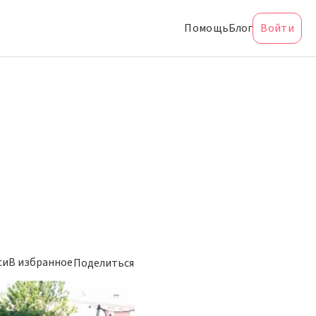
Помощь
Блог
Войти
си
В избранное
Поделиться