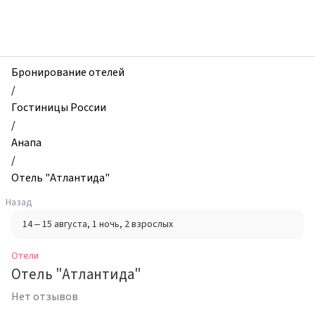
zhilibyli
-
Отели,
Отель
"Атлантида",
Бронирование отелей
Анапа,
/
Россия
Гостиницы России
/
Анапа
/
Отель "Атлантида"
Назад
14 – 15 августа
, 1 ночь
, 2 взрослых
Отели
Отель "Атлантида"
Нет отзывов