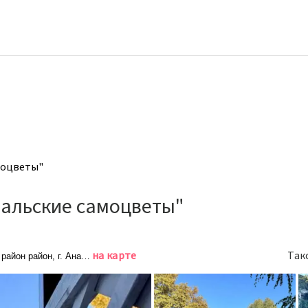
моцветы"
ральские самоцветы"
на карте
Так
район район, г. Анапа, Пионерский проспект, д. 107