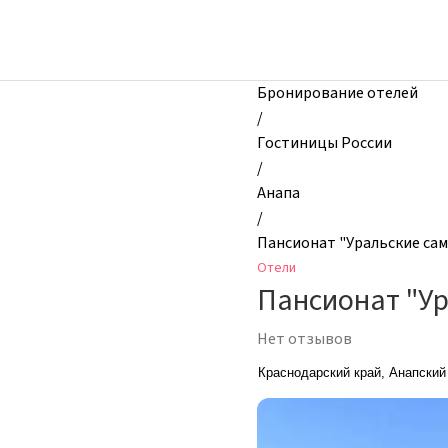
zhilibyli
-
Отели,
Пансионат
Бронирование отелей
"Уральские
/
самоцветы",
Гостиницы России
Анапа,
/
Россия
Анапа
/
Пансионат "Уральские са
Отели
Пансионат "У
Нет отзывов
Краснодарский край, Анапский 