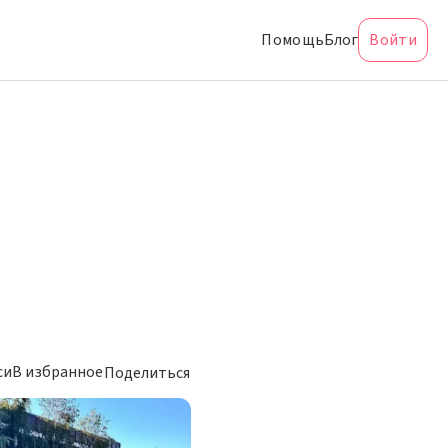
Помощь
Блог
Войти
си
В избранное
Поделиться