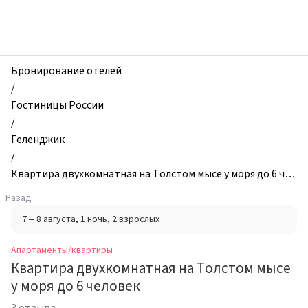
zhilibyli
-
Апартаменты
и
квартиры,
Бронирование отелей
Квартира
/
двухкомнатная
Гостиницы России
на
/
Толстом
Геленджик
мысе
/
у
Квартира двухкомнатная на Толстом мысе у моря до 6 чел
моря
овек
Назад
до
7 – 8 августа
, 1 ночь
, 2 взрослых
6
человек,
Апартаменты/квартиры
Геленджик,
Квартира двухкомнатная на Толстом мысе
Россия
у моря до 6 человек