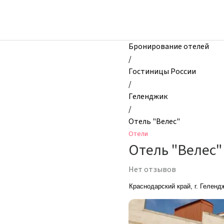
zhilibyli
-
Отели,
Отель
Бронирование отелей
"Велес",
/
Геленджик,
Гостиницы России
Россия
/
Геленджик
/
Отель "Велес"
Отели
Отель "Велес"
Нет отзывов
Краснодарский край, г. Геленд