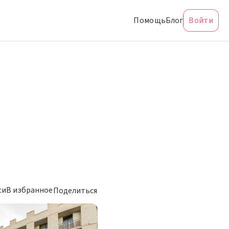
Помощь
Блог
Войти
си
В избранное
Поделиться