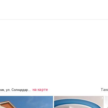
на карте
Так
жик, ул. Солнцедарская, д. 1/1