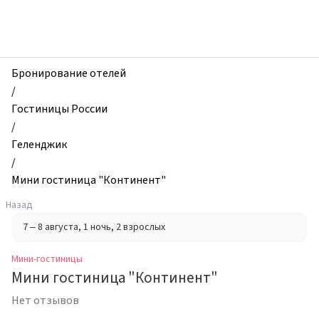
zhilibyli
-
Мини-
гостиницы,
Мини
Бронирование отелей
гостиница
/
"Континент",
Гостиницы России
Геленджик,
/
Россия
Геленджик
/
Мини гостиница "Континент"
Назад
7 – 8 августа
, 1 ночь
, 2 взрослых
Мини-гостиницы
Мини гостиница "Континент"
Нет отзывов