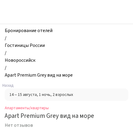
zhilibyli
-
Апартаменты
и
квартиры,
Бронирование отелей
Apart
/
Premium
Гостиницы России
Grey
/
вид
Новороссийск
на
/
море,
Apart Premium Grey вид на море
Новороссийск,
Назад
Россия
14 – 15 августа
, 1 ночь
, 2 взрослых
Апартаменты/квартиры
Apart Premium Grey вид на море
Нет отзывов