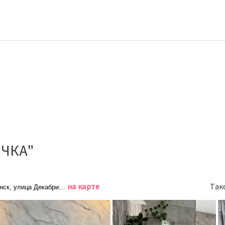
ОЧКА"
на карте
Так
нск, улица Декабристов, 26с4