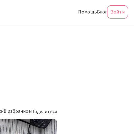
Помощь
Блог
Войти
си
В избранное
Поделиться