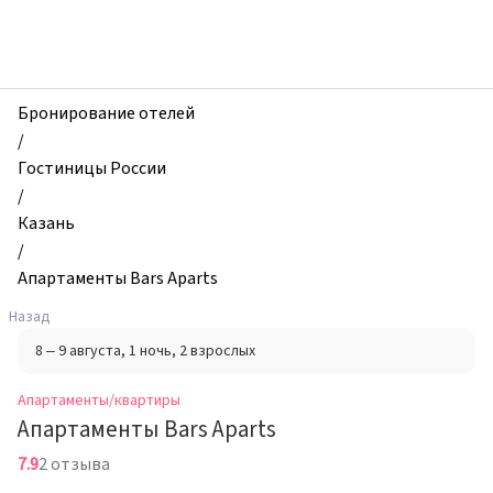
zhilibyli
-
Апартаменты
и
квартиры,
Бронирование отелей
Апартаменты
/
Bars
Гостиницы России
Aparts,
/
Казань,
Казань
Россия
/
Апартаменты Bars Aparts
Назад
8 – 9 августа
, 1 ночь
, 2 взрослых
Апартаменты/квартиры
Апартаменты Bars Aparts
7.9
2 отзыва