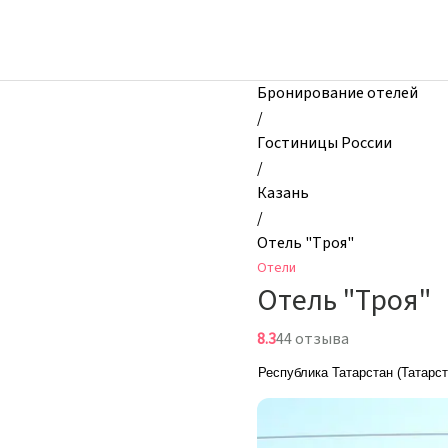
zhilibyli
-
Отели,
Отель
Бронирование отелей
"Троя",
/
Казань,
Гостиницы России
Россия
/
Казань
/
Отель "Троя"
Отели
Отель "Троя"
8.3
44 отзыва
Республика Татарстан (Татарст