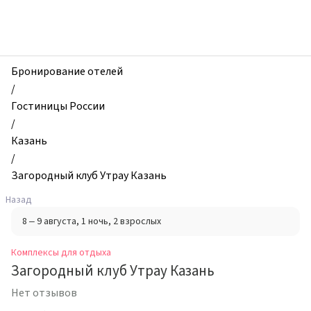
zhilibyli
-
Комплексы
для
отдыха,
Бронирование отелей
Загородный
/
клуб
Гостиницы России
Утрау
/
Казань,
Казань
Казань,
/
Россия
Загородный клуб Утрау Казань
Назад
8 – 9 августа
, 1 ночь
, 2 взрослых
Комплексы для отдыха
Загородный клуб Утрау Казань
Нет отзывов