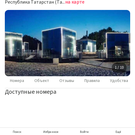
Республика Татарстан (Татарстан), Зеленодольский район район, г. Казань, ул. территория Лесная Поляна, д. 1
на карте
1 / 10
Номера
Объект
Отзывы
Правила
Удобства
Доступные номера
Поиск
Избранное
Войти
Ещё