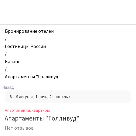
zhilibyli
-
Апартаменты
и
квартиры,
Бронирование отелей
Апартаменты
/
"Голливуд",
Гостиницы России
Казань,
/
Россия
Казань
/
Апартаменты "Голливуд"
Назад
8 – 9 августа
, 1 ночь
, 2 взрослых
Апартаменты/квартиры
Апартаменты "Голливуд"
Нет отзывов