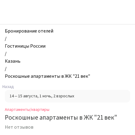
zhilibyli
-
Апартаменты
и
квартиры,
Бронирование отелей
Роскошные
/
апартаменты
Гостиницы России
в
/
ЖК
Казань
"21
/
век",
Роскошные апартаменты в ЖК "21 век"
Казань,
Назад
Россия
14 – 15 августа
, 1 ночь
, 2 взрослых
Апартаменты/квартиры
Роскошные апартаменты в ЖК "21 век"
Нет отзывов