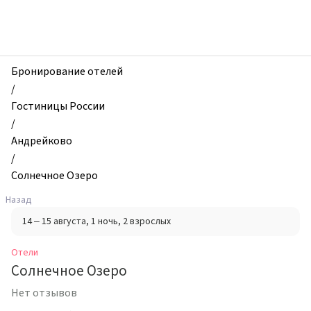
zhilibyli
-
Отели,
Солнечное
Озеро,
Бронирование отелей
Андрейково,
/
Россия
Гостиницы России
/
Андрейково
/
Солнечное Озеро
Назад
14 – 15 августа
, 1 ночь
, 2 взрослых
Отели
Солнечное Озеро
Нет отзывов