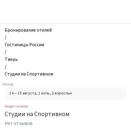
zhilibyli
-
Апарт-
отели,
Студии
Бронирование отелей
на
/
Спортивном,
Гостиницы России
Тверь,
/
Россия
Тверь
/
Студии на Спортивном
Назад
14 – 15 августа
, 1 ночь
, 2 взрослых
Апарт-отели
Студии на Спортивном
Нет отзывов