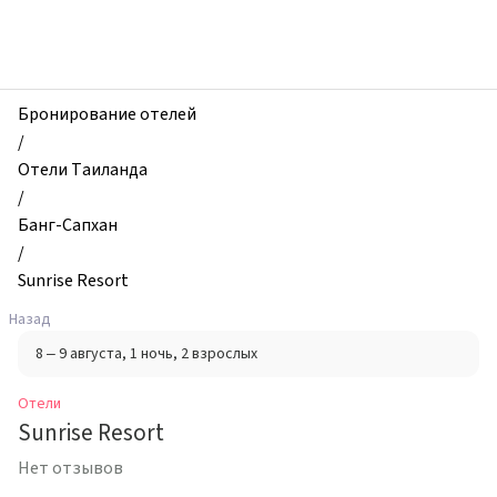
zhilibyli
-
Отели,
Sunrise
Resort,
Бронирование отелей
Банг-
/
Сапхан,
Отели Таиланда
Таиланд
/
Банг-Сапхан
/
Sunrise Resort
Назад
8 – 9 августа
, 1 ночь
, 2 взрослых
Отели
Sunrise Resort
Нет отзывов