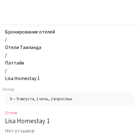
zhilibyli
-
Отели,
Lisa
Homestay
Бронирование отелей
1,
/
Паттайя,
Отели Таиланда
Таиланд
/
Паттайя
/
Lisa Homestay 1
Назад
8 – 9 августа
, 1 ночь
, 2 взрослых
Отели
Lisa Homestay 1
Нет отзывов