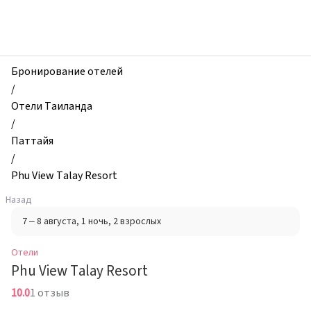
zhilibyli
-
Отели,
Phu
View
Бронирование отелей
Talay
/
Resort,
Отели Таиланда
Паттайя,
/
Таиланд
Паттайя
/
Phu View Talay Resort
Назад
7 – 8 августа
, 1 ночь
, 2 взрослых
Отели
Phu View Talay Resort
10.0
1 отзыв