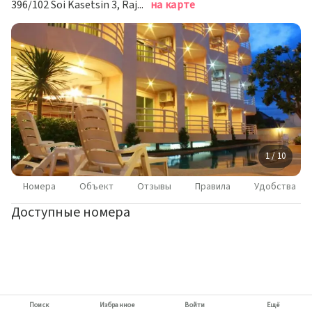
396/102 Soi Kasetsin 3, Rajwaroon Road, Паттайя
на карте
1 / 10
Номера
Объект
Отзывы
Правила
Удобства
Доступные номера
Поиск
Избранное
Войти
Ещё