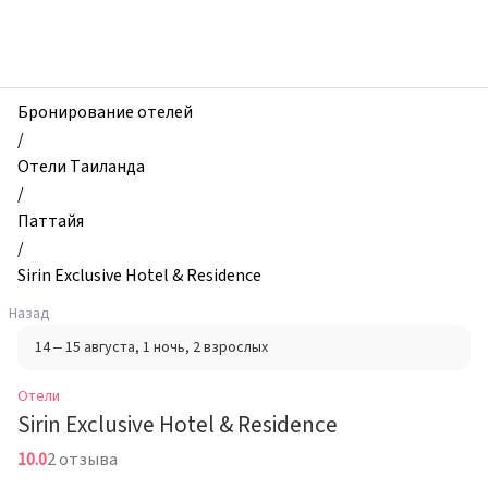
zhilibyli
-
Отели,
Sirin
Exclusive
Бронирование отелей
Hotel
/
&
Отели Таиланда
Residence,
/
Паттайя,
Паттайя
Таиланд
/
Sirin Exclusive Hotel & Residence
Назад
14 – 15 августа
, 1 ночь
, 2 взрослых
Отели
Sirin Exclusive Hotel & Residence
10.0
2 отзыва