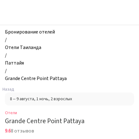
zhilibyli
-
Отели,
Grande
Centre
Бронирование отелей
Point
/
Pattaya,
Отели Таиланда
Паттайя,
/
Таиланд
Паттайя
/
Grande Centre Point Pattaya
Назад
8 – 9 августа
, 1 ночь
, 2 взрослых
Отели
Grande Centre Point Pattaya
9.6
8 отзывов