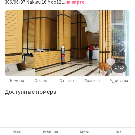
306/96-97 Naklau 16 Moo12 Thappraya Road,Naklau 16, Паттайя
на карте
1 / 10
Номера
Объект
Отзывы
Правила
Удобства
Доступные номера
Поиск
Избранное
Войти
Ещё