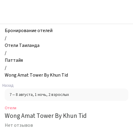
zhilibyli
-
Отели,
Wong
Amat
Бронирование отелей
Tower
/
By
Отели Таиланда
Khun
/
Tid,
Паттайя
Паттайя,
/
Таиланд
Wong Amat Tower By Khun Tid
Назад
7 – 8 августа
, 1 ночь
, 2 взрослых
Отели
Wong Amat Tower By Khun Tid
Нет отзывов