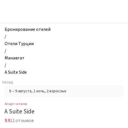
zhilibyli
-
Апарт-
отели,
A
Бронирование отелей
Suite
/
Side,
Отели Турции
Манавгат,
/
Турция
Манавгат
/
A Suite Side
Назад
8 – 9 августа
, 1 ночь
, 2 взрослых
Апарт-отели
A Suite Side
9.9
12 отзывов