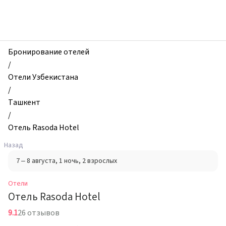
zhilibyli
-
Отели,
Отель
Rasoda
Бронирование отелей
Hotel,
/
Ташкент,
Отели Узбекистана
Узбекистан
/
Ташкент
/
Отель Rasoda Hotel
Назад
7 – 8 августа
, 1 ночь
, 2 взрослых
Отели
Отель Rasoda Hotel
9.1
26 отзывов