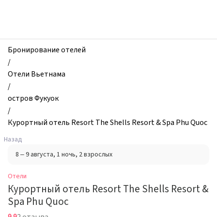
zhilibyli
-
Отели,
Курортный
отель
Бронирование отелей
Resort
/
The
Отели Вьетнама
Shells
/
Resort
остров Фукуок
&
/
Spa
Курортный отель Resort The Shells Resort & Spa Phu Quoc
Phu
Назад
Quoc,
8 – 9 августа
, 1 ночь
, 2 взрослых
остров
Фукуок,
Отели
Вьетнам
Курортный отель Resort The Shells Resort &
Spa Phu Quoc