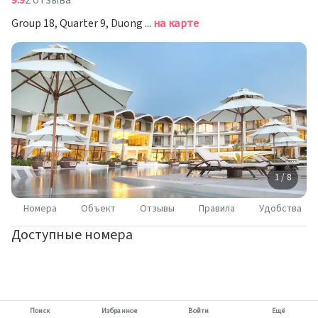
9.9
2 отзыва
Group 18, Quarter 9, Duong Dong Ward, Kien Giang Province, Фукуок
на карте
1 / 8
Номера
Объект
Отзывы
Правила
Удобства
Доступные номера
Поиск
Избранное
Войти
Ещё