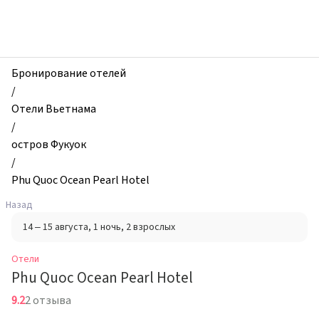
zhilibyli
-
Отели,
Phu
Quoc
Бронирование отелей
Ocean
/
Pearl
Отели Вьетнама
Hotel,
/
остров
остров Фукуок
Фукуок,
/
Вьетнам
Phu Quoc Ocean Pearl Hotel
Назад
14 – 15 августа
, 1 ночь
, 2 взрослых
Отели
Phu Quoc Ocean Pearl Hotel
9.2
2 отзыва