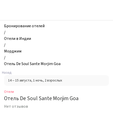
zhilibyli
-
Отели,
Отель
De
Бронирование отелей
Soul
/
Sante
Отели в Индии
Morjim
/
Goa,
Морджим
Морджим,
/
Индия
Отель De Soul Sante Morjim Goa
Назад
14 – 15 августа
, 1 ночь
, 2 взрослых
Отели
Отель De Soul Sante Morjim Goa
Нет отзывов