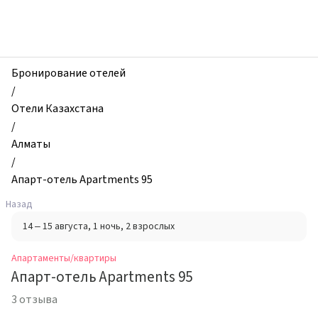
zhilibyli
-
Апартаменты
и
квартиры,
Бронирование отелей
Апарт-
/
отель
Отели Казахстана
Apartments
/
95,
Алматы
Алматы,
/
Казахстан
Апарт-отель Apartments 95
Назад
14 – 15 августа
, 1 ночь
, 2 взрослых
Апартаменты/квартиры
Апарт-отель Apartments 95
3 отзыва