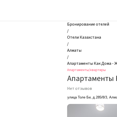
zhilibyli
-
Апартаменты
и
Бронирование отелей
квартиры,
/
Апартаменты
Отели Казахстана
Как
/
Дома
Алматы
-
/
ЖК
Апартаменты Как Дома - 
Сити
Апартаменты/квартиры
Плюс,
Апартаменты 
Алматы,
Казахстан
Нет отзывов
улица Толе Би, д.285/8/3, Алм