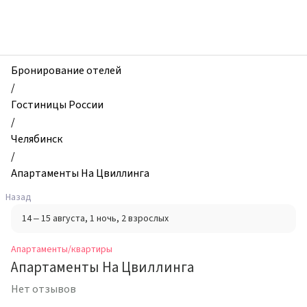
zhilibyli
-
Апартаменты
и
квартиры,
Бронирование отелей
Апартаменты
/
На
Гостиницы России
Цвиллинга,
/
Челябинск,
Челябинск
Россия
/
Апартаменты На Цвиллинга
Назад
14 – 15 августа
, 1 ночь
, 2 взрослых
Апартаменты/квартиры
Апартаменты На Цвиллинга
Нет отзывов