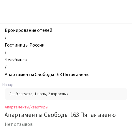
zhilibyli
-
Апартаменты
и
квартиры,
Бронирование отелей
Апартаменты
/
Свободы
Гостиницы России
163
/
Пятая
Челябинск
авеню,
/
Челябинск,
Апартаменты Свободы 163 Пятая авеню
Россия
Назад
8 – 9 августа
, 1 ночь
, 2 взрослых
Апартаменты/квартиры
Апартаменты Свободы 163 Пятая авеню
Нет отзывов