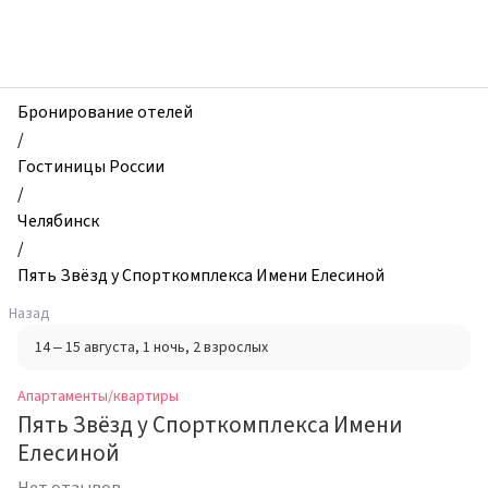
zhilibyli
-
Апартаменты
и
квартиры,
Бронирование отелей
Пять
/
Звёзд
Гостиницы России
у
/
Спорткомплекса
Челябинск
Имени
/
Елесиной,
Пять Звёзд у Спорткомплекса Имени Елесиной
Челябинск,
Назад
Россия
14 – 15 августа
, 1 ночь
, 2 взрослых
Апартаменты/квартиры
Пять Звёзд у Спорткомплекса Имени
Елесиной