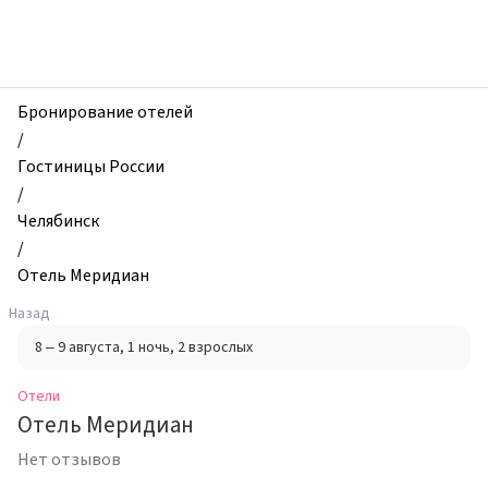
zhilibyli
-
Отели,
Отель
Меридиан,
Бронирование отелей
Челябинск,
/
Россия
Гостиницы России
/
Челябинск
/
Отель Меридиан
Назад
8 – 9 августа
, 1 ночь
, 2 взрослых
Отели
Отель Меридиан
Нет отзывов