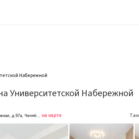
итетской Набережной
на Университетской Набережной
на карте
Так
жная, д.97а, Челябинск