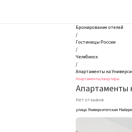
zhilibyli
-
Апартаменты
и
Бронирование отелей
квартиры,
/
Апартаменты
Гостиницы России
на
/
Университетской
Челябинск
Набережной,
/
Челябинск,
Апартаменты на Универс
Россия
Апартаменты/квартиры
Апартаменты 
Нет отзывов
улица Университетская Набере