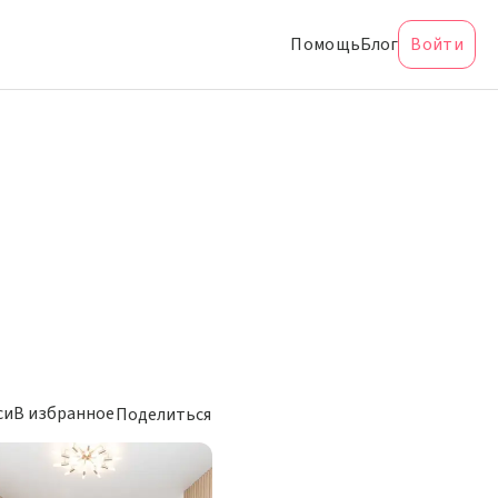
Помощь
Блог
Войти
си
В избранное
Поделиться