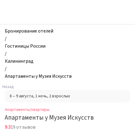
zhilibyli
-
Апартаменты
и
квартиры,
Бронирование отелей
Апартаменты
/
у
Гостиницы России
Музея
/
Искусств,
Калининград
Калининград,
/
Россия
Апартаменты у Музея Искусств
Назад
8 – 9 августа
, 1 ночь
, 2 взрослых
Апартаменты/квартиры
Апартаменты у Музея Искусств
9.3
19 отзывов