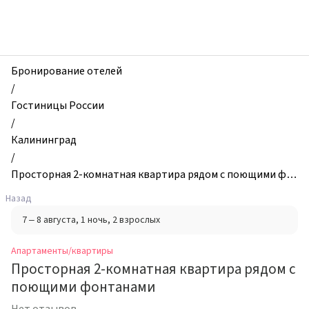
zhilibyli
-
Апартаменты
и
квартиры,
Бронирование отелей
Просторная
/
2-
Гостиницы России
комнатная
/
квартира
Калининград
рядом
/
с
Просторная 2-комнатная квартира рядом с поющими фо
поющими
нтанами
Назад
фонтанами,
7 – 8 августа
, 1 ночь
, 2 взрослых
Калининград,
Россия
Апартаменты/квартиры
Просторная 2-комнатная квартира рядом с
поющими фонтанами