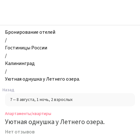
zhilibyli
-
Апартаменты
и
квартиры,
Бронирование отелей
Уютная
/
однушка
Гостиницы России
у
/
Летнего
Калининград
озера.,
/
Калининград,
Уютная однушка у Летнего озера.
Россия
Назад
7 – 8 августа
, 1 ночь
, 2 взрослых
Апартаменты/квартиры
Уютная однушка у Летнего озера.
Нет отзывов