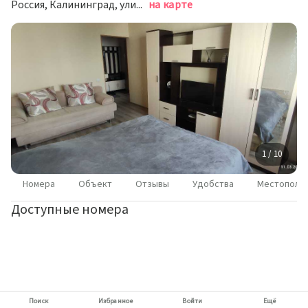
Россия, Калининград, улица Маршала Новикова, 13, подъезд 5
на карте
1 / 10
Номера
Объект
Отзывы
Удобства
Местополо
Доступные номера
Поиск
Избранное
Войти
Ещё