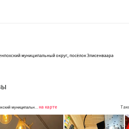
енпохский муниципальный округ, посёлок Элисенваара
зы
на карте
Так
хский муниципальный округ, посёлок Элисенваара, Вокзальная улица, 3