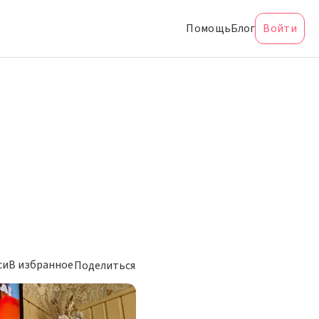
Помощь
Блог
Войти
си
В избранное
Поделиться