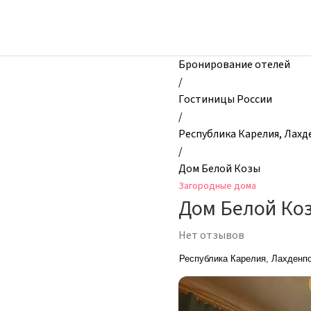
zhilibyli
-
Загородные
дома,
Бронирование отелей
Дом
/
Белой
Гостиницы России
Козы,
/
Республика
Республика Карелия, Лахд
Карелия,
/
Лахденпохский
Дом Белой Козы
муниципальный
Загородные дома
округ,
Дом Белой Ко
посёлок
Элисенваара,
Нет отзывов
Россия
Республика Карелия, Лахденпо