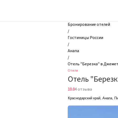
zhilibyli
-
Отели,
Отель
Бронирование отелей
"Березка"
/
в
Гостиницы России
Джемете,
/
Анапа,
Анапа
Россия
/
Отель "Березка" в Джеме
Отели
Отель "Березк
10.0
4 отзыва
Краснодарский край, Анапа, Пи