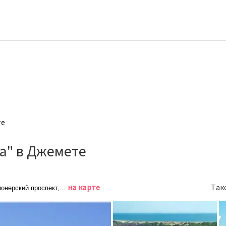
те
а" в Джемете
на карте
Так
онерский проспект, 70Г