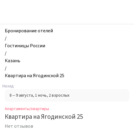
zhilibyli
-
Апартаменты
и
квартиры,
Бронирование отелей
Квартира
/
на
Гостиницы России
Ягодинской
/
25,
Казань
Казань,
/
Россия
Квартира на Ягодинской 25
Назад
8 – 9 августа
, 1 ночь
, 2 взрослых
Апартаменты/квартиры
Квартира на Ягодинской 25
Нет отзывов