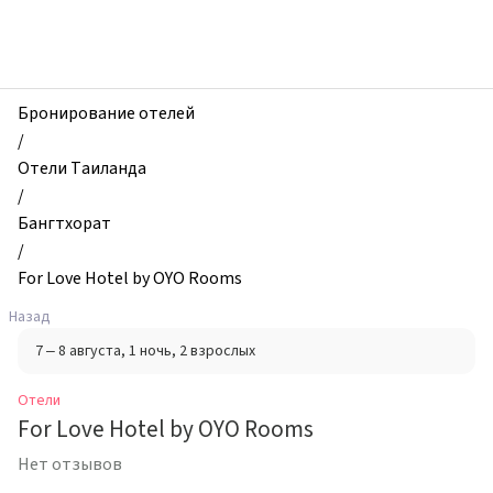
zhilibyli
-
Отели,
For
Love
Бронирование отелей
Hotel
/
by
Отели Таиланда
OYO
/
Rooms,
Бангтхорат
Бангтхорат,
/
Таиланд
For Love Hotel by OYO Rooms
Назад
7 – 8 августа
, 1 ночь
, 2 взрослых
Отели
For Love Hotel by OYO Rooms
Нет отзывов