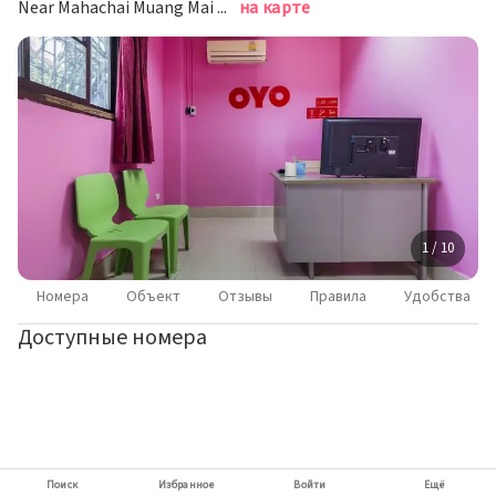
Near Mahachai Muang Mai Market Samut Sakhon, Бангкок
на карте
1 / 10
Номера
Объект
Отзывы
Правила
Удобства
Доступные номера
Поиск
Избранное
Войти
Ещё