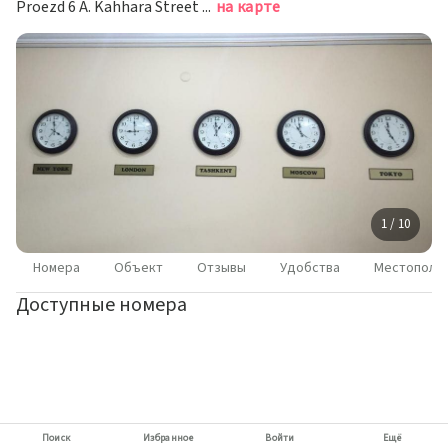
Proezd 6 A. Kahhara Street 57, Ташкент
на карте
1 / 10
Номера
Объект
Отзывы
Удобства
Местополо
Доступные номера
Поиск
Избранное
Войти
Ещё