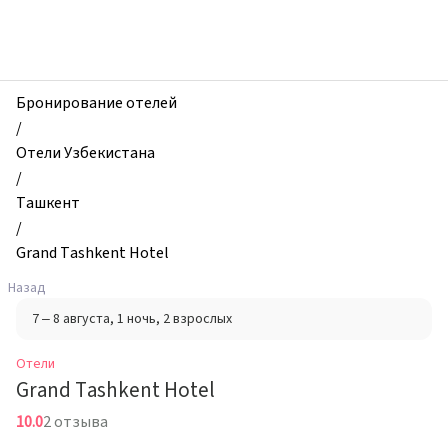
zhilibyli
-
Отели,
Grand
Tashkent
Бронирование отелей
Hotel,
/
Ташкент,
Отели Узбекистана
Узбекистан
/
Ташкент
/
Grand Tashkent Hotel
Назад
7 – 8 августа
, 1 ночь
, 2 взрослых
Отели
Grand Tashkent Hotel
10.0
2 отзыва