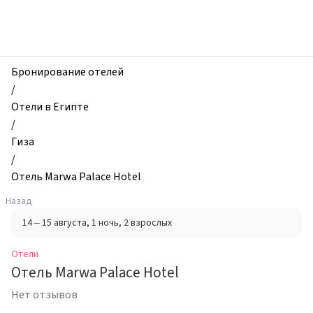
zhilibyli
-
Отели,
Отель
Marwa
Бронирование отелей
Palace
/
Hotel,
Отели в Египте
Гиза,
/
Египет
Гиза
/
Отель Marwa Palace Hotel
Назад
14 – 15 августа
, 1 ночь
, 2 взрослых
Отели
Отель Marwa Palace Hotel
Нет отзывов