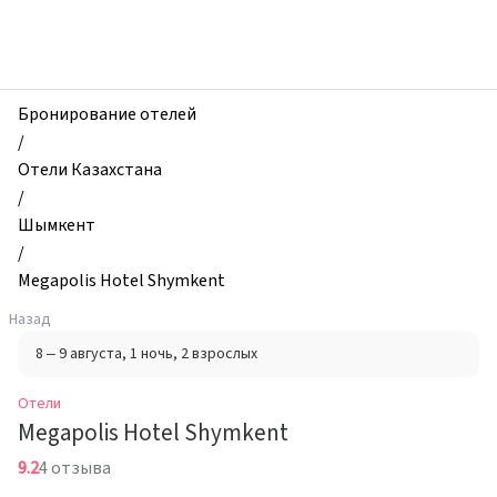
zhilibyli
-
Отели,
Megapolis
Hotel
Бронирование отелей
Shymkent,
/
Шымкент,
Отели Казахстана
Казахстан
/
Шымкент
/
Megapolis Hotel Shymkent
Назад
8 – 9 августа
, 1 ночь
, 2 взрослых
Отели
Megapolis Hotel Shymkent
9.2
4 отзыва