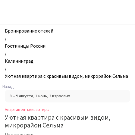
zhilibyli
-
Апартаменты
и
квартиры,
Бронирование отелей
Уютная
/
квартира
Гостиницы России
с
/
красивым
Калининград
видом,
/
микрорайон
Уютная квартира с красивым видом, микрорайон Сельма
Сельма,
Назад
Калининград,
8 – 9 августа
, 1 ночь
, 2 взрослых
Россия
Апартаменты/квартиры
Уютная квартира с красивым видом,
микрорайон Сельма