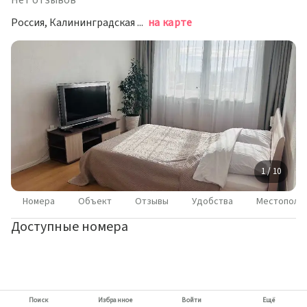
Нет отзывов
Россия, Калининградская область Калининград, микрорайон Сельма, улица Виллима Фермора, 5
на карте
1 / 10
Номера
Объект
Отзывы
Удобства
Местополо
Доступные номера
Поиск
Избранное
Войти
Ещё