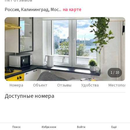
Нет отзывов
Россия, Калининград, Московский проспект, 76, подъезд 1
на карте
1 / 10
Номера
Объект
Отзывы
Удобства
Местополо
Доступные номера
Поиск
Избранное
Войти
Ещё