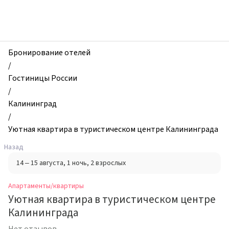
zhilibyli
-
Апартаменты
и
квартиры,
Бронирование отелей
Уютная
/
квартира
Гостиницы России
в
/
туристическом
Калининград
центре
/
Калининграда,
Уютная квартира в туристическом центре Калининграда
Калининград,
Назад
Россия
14 – 15 августа
, 1 ночь
, 2 взрослых
Апартаменты/квартиры
Уютная квартира в туристическом центре
Калининграда