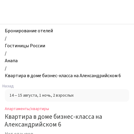
zhilibyli
-
Апартаменты
и
квартиры,
Бронирование отелей
Квартира
/
в
Гостиницы России
доме
/
бизнес-
Анапа
класса
/
на
Квартира в доме бизнес-класса на Александрийском 6
Александрийском
Назад
6,
14 – 15 августа
, 1 ночь
, 2 взрослых
Анапа,
Россия
Апартаменты/квартиры
Квартира в доме бизнес-класса на
Александрийском 6