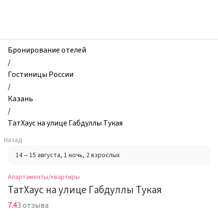
zhilibyli
-
Апартаменты
и
квартиры,
Бронирование отелей
ТатХаус
/
на
Гостиницы России
улице
/
Габдуллы
Казань
Тукая,
/
Казань,
ТатХаус на улице Габдуллы Тукая
Россия
Назад
14 – 15 августа
, 1 ночь
, 2 взрослых
Апартаменты/квартиры
ТатХаус на улице Габдуллы Тукая
7.4
3 отзыва