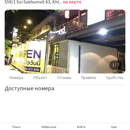
559/1 Soi Sukhumvit 63, Khlong Tan Nuea, Watthana, Bangkok 10110, Бангкок
на карте
1 / 7
Номера
Объект
Отзывы
Правила
Удобства
Доступные номера
Поиск
Избранное
Войти
Ещё