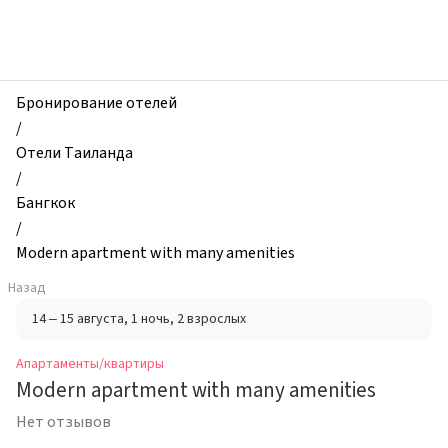
zhilibyli
-
Апартаменты
и
квартиры,
Бронирование отелей
Modern
/
apartment
Отели Таиланда
with
/
many
Бангкок
amenities,
/
Бангкок,
Modern apartment with many amenities
Таиланд
Назад
14 – 15 августа
, 1 ночь
, 2 взрослых
Апартаменты/квартиры
Modern apartment with many amenities
Нет отзывов