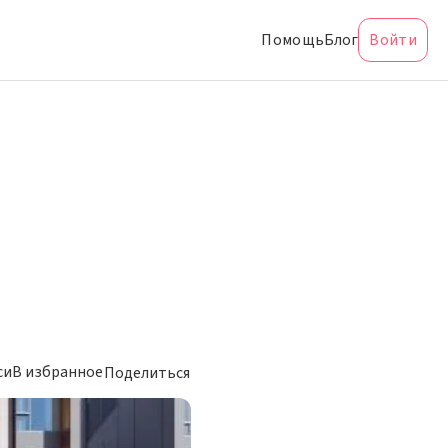
Помощь
Блог
Войти
си
В избранное
Поделиться