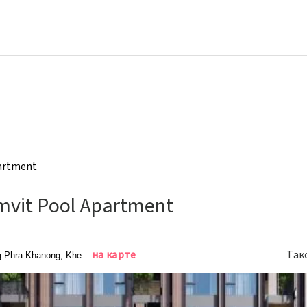
partment
mvit Pool Apartment
на карте
Так
Phra Khanong, Khet Khlong Toei, Bangkok, Бангкок