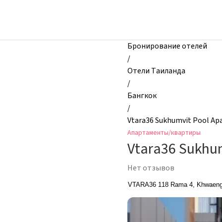
zhilibyli
-
Апартаменты
и
Бронирование отелей
квартиры,
/
Vtara36
Отели Таиланда
Sukhumvit
/
Pool
Бангкок
Apartment,
/
Бангкок,
Vtara36 Sukhumvit Pool A
Таиланд
Апартаменты/квартиры
Vtara36 Sukhu
Нет отзывов
VTARA36 118 Rama 4, Khwaeng 