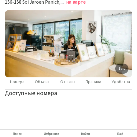
156-158 Soi Jaroen Panich, Talad Noi, Sapanthawong , 10100 Bangkok, Thailand, Бангкок
на карте
1 / 5
Номера
Объект
Отзывы
Правила
Удобства
Доступные номера
Поиск
Избранное
Войти
Ещё