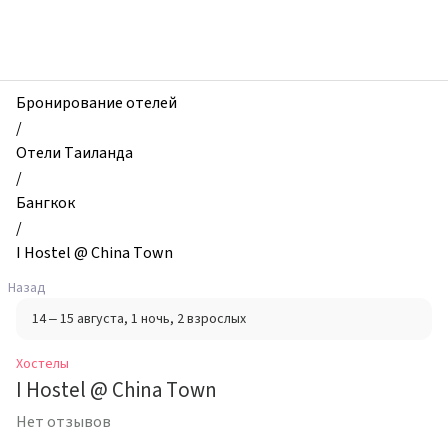
zhilibyli
-
Хостелы,
I
Hostel
Бронирование отелей
@
/
China
Отели Таиланда
Town,
/
Бангкок,
Бангкок
Таиланд
/
I Hostel @ China Town
Назад
14 – 15 августа
, 1 ночь
, 2 взрослых
Хостелы
I Hostel @ China Town
Нет отзывов